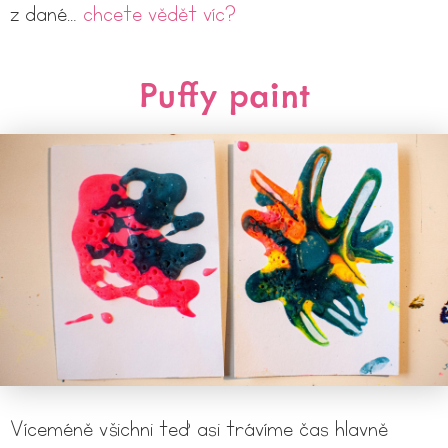
z dané…
chcete vědět víc?
Puffy paint
Víceméně všichni teď asi trávíme čas hlavně