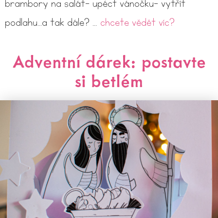
brambory na salát- upéct vánočku- vytřít
podlahu...a tak dále? …
chcete vědět víc?
Adventní dárek: postavte
si betlém