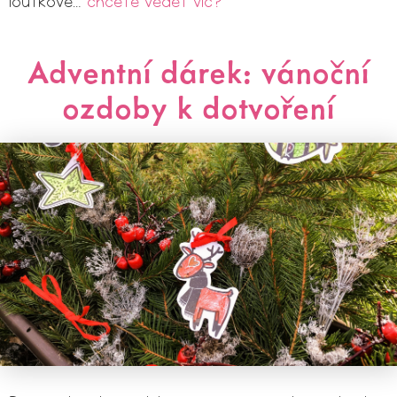
loutkové…
chcete vědět víc?
Adventní dárek: vánoční
ozdoby k dotvoření