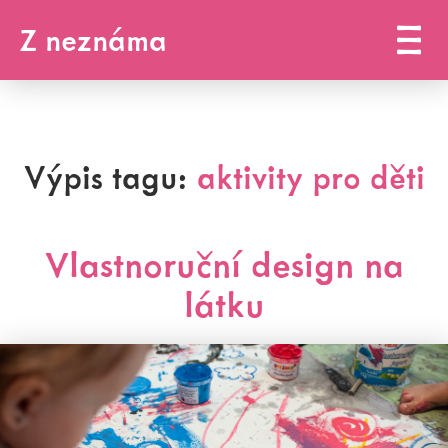
Z neznáma
Výpis tagu:
aktivity pro děti
Vlastnoruční design na
látku