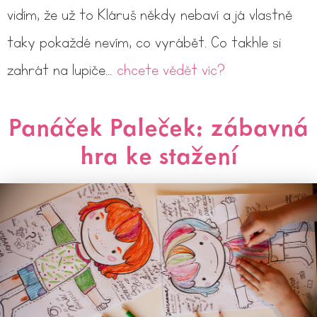
vidím, že už to Kláruš někdy nebaví a já vlastně
taky pokaždé nevím, co vyrábět. Co takhle si
zahrát na lupiče…
chcete vědět víc?
Panáček Paleček: zábavná
hra ke stažení