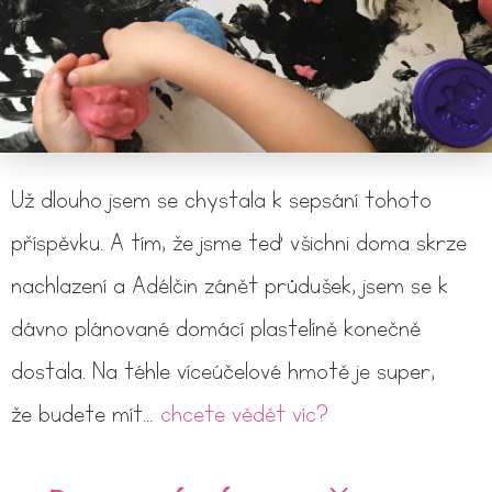
Už dlouho jsem se chystala k sepsání tohoto
příspěvku. A tím, že jsme teď všichni doma skrze
nachlazení a Adélčin zánět průdušek, jsem se k
dávno plánované domácí plastelíně konečně
dostala. Na téhle víceúčelové hmotě je super,
že budete mít…
chcete vědět víc?