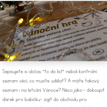
Sepisujete si občas "to do list" neboli kontrolní
seznam věcí, co musíte udělat? A máte takový
seznam i na letošní Vánoce? Něco jako:- dokoupit
dárek pro babičku- zajít do obchodu pro