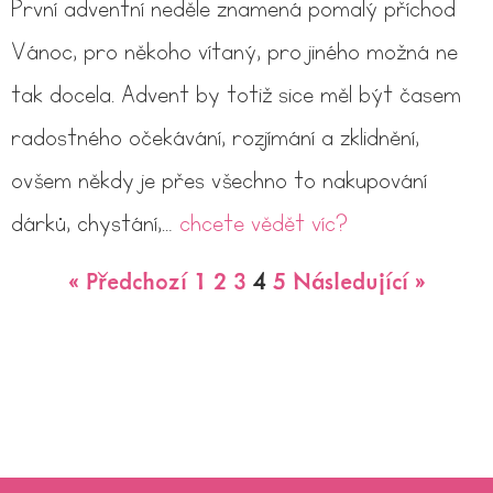
První adventní neděle znamená pomalý příchod
Vánoc, pro někoho vítaný, pro jiného možná ne
tak docela. Advent by totiž sice měl být časem
radostného očekávání, rozjímání a zklidnění,
ovšem někdy je přes všechno to nakupování
dárků, chystání,…
chcete vědět víc?
« Předchozí
1
2
3
4
5
Následující »