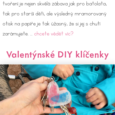
tvoření je nejen skvělá zábava jak pro batolata,
tak pro starší děti, ale výsledný mramorovaný
otisk na papíře je tak úžasný, že si jej s chutí
zarámujete. …
chcete vědět víc?
Valentýnské DIY klíčenky