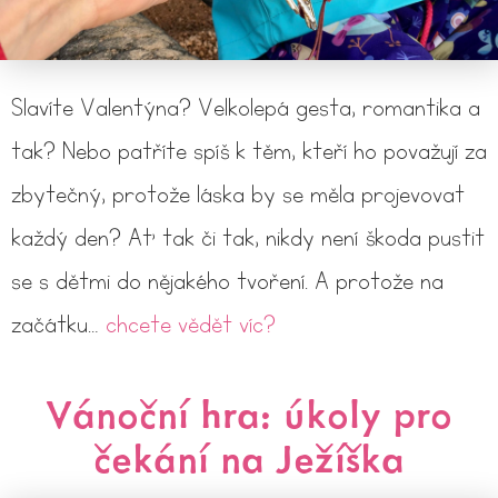
Slavíte Valentýna? Velkolepá gesta, romantika a
tak? Nebo patříte spíš k těm, kteří ho považují za
zbytečný, protože láska by se měla projevovat
každý den? Ať tak či tak, nikdy není škoda pustit
se s dětmi do nějakého tvoření. A protože na
začátku…
chcete vědět víc?
Vánoční hra: úkoly pro
čekání na Ježíška