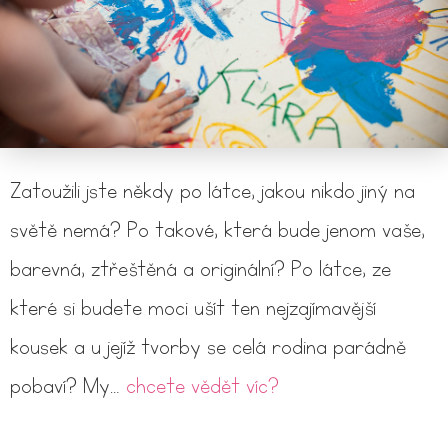
Zatoužili jste někdy po látce, jakou nikdo jiný na
světě nemá? Po takové, která bude jenom vaše,
barevná, ztřeštěná a originální? Po látce, ze
které si budete moci ušít ten nejzajímavější
kousek a u jejíž tvorby se celá rodina parádně
pobaví? My…
chcete vědět víc?