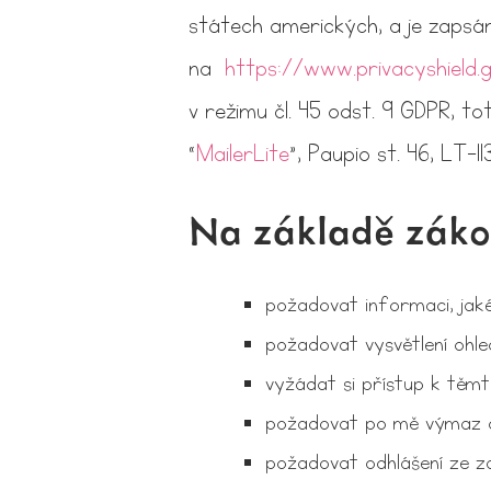
státech amerických, a je zapsá
na
https://www.privacyshield.
v režimu čl. 45 odst. 9 GDPR, t
“
MailerLite
”, Paupio st. 46, LT-113
Na základě záko
požadovat informaci, jak
požadovat vysvětlení ohl
vyžádat si přístup k těmt
požadovat po mě výmaz o
požadovat odhlášení ze za