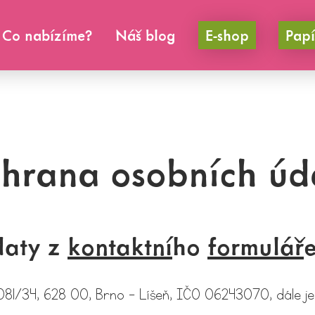
Co nabízíme?
Náš blog
E-shop
Papí
hrana osobních úd
daty z
kontaktní
ho
formulář
2081/34, 628 00, Brno - Líšeň, IČO 06243070, dále j