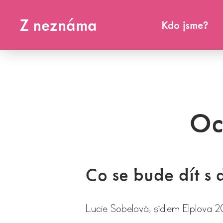
Z neznáma
Kdo jsme?
Oc
Co se bude dít s 
Lucie Sobelová, sídlem Elplova 