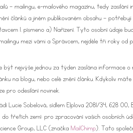
ailů — mailingu, e-mailového magazínu, tedy zasílání
znění článků a jiném publikovaném obsahu — potřebuj
tavcem 1. písmeno a) Nařízení. Tyto osobní údaje 
 mailingu mezi vámi a Správcem, nejdéle tři roky od p
e být nejvýše jednou za týden zaslána informace 
nku na blogu, nebo celé znění článku. Kdykoliv máte
e pro odesílání novinek.
dí Lucie Sobelová, sídlem Elplova 2081/34, 628 00,
 do třetích zemí: pro zpracování vašich osobních ú
Science Group, LLC (značka
MailChimp
). Tato společ