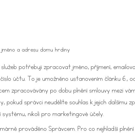
m jméno a adresu domu hrdiny
služeb potřebuji zpracovat jméno, příjmení, emailov
číslo účtu. To je umožněno ustanovením článku 6., o
em zpracovávány po dobu plnění smlouvy mezi vámi
, pokud správci neudělíte souhlas k jejich dalšímu z
systému, nikoli pro marketingové účely.
rimárně prováděno Správcem. Pro co nejhladší plně