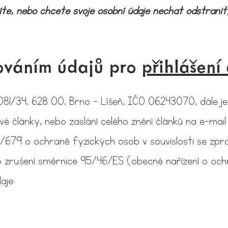
te, nebo chcete svoje osobní údaje nechat odstrani
cováním údajů pro
přihlášení
2081/34, 628 00, Brno - Líšeň, IČO 06243070, dále 
 články, nebo zaslání celého znění článků na e-mail v
679 o ochraně fyzických osob v souvislosti se zpraco
zrušení směrnice 95/46/ES (obecné nařízení o ochra
daje: