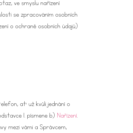
z, ve smyslu nařízení
osti se zpracováním osobních
ení o ochraně osobních údajů)
lefon, ať už kvůli jednání o
odstavce 1. písmene b)
Nařízení
.
uvy mezi vámi a Správcem,