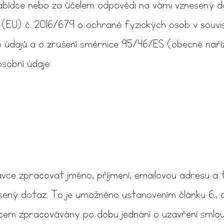
abídce nebo za účelem odpovědi na vámi vznesený dota
U) č. 2016/679 o ochraně fyzických osob v souvisl
údajů a o zrušení směrnice 95/46/ES (obecné naříz
í osobní údaje:
ce zpracovat jméno, příjmení, emailovou adresu a te
sený dotaz. To je umožněno ustanovením článku 6., 
cem zpracovávány po dobu jednání o uzavření smlo