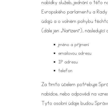
nabídky služeb, jednání o této n
Evropského parlamentu a Rady (E
údajů a o volném pohybu těchto 
(dále jen „Nařízení“), následujíc
jméno a příjmení
emailovou adresu
IP adresu
telefon
Za tímto účelem potřebuje Správ
nabídce, nebo odpovědi na vzne
Tyto osobní údaje budou Správ