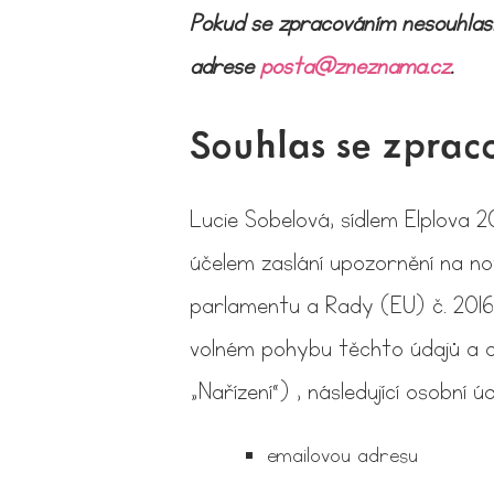
Pokud se zpracováním nesouhlasí
adrese
posta@zneznama.cz
.
Souhlas se zpra
Lucie Sobelová, sídlem Elplova 
účelem zaslání upozornění na nové
parlamentu a Rady (EU) č. 2016/
volném pohybu těchto údajů a o 
„Nařízení“) , následující osobní ú
emailovou adresu