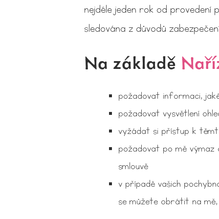
nejdéle jeden rok od provedení p
sledována z důvodů zabezpečení 
Na základě
Naří
požadovat informaci, jak
požadovat vysvětlení ohl
vyžádat si přístup k těmt
požadovat po mě výmaz os
smlouvě
v případě vašich pochybno
se můžete obrátit na mě,