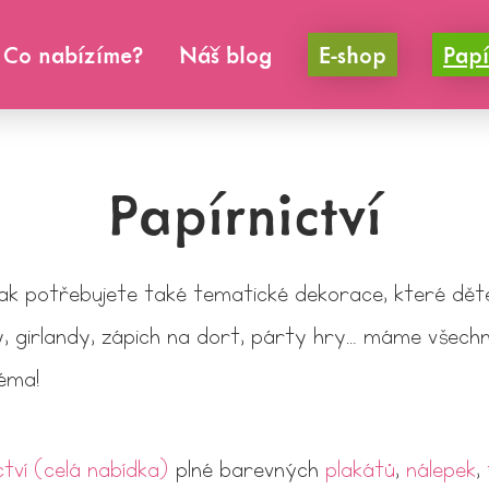
Co nabízíme?
Náš blog
E-shop
Papí
Papírnictví
k potřebujete také tematické dekorace, které děte
, girlandy, zápich na dort, párty hry… máme všechn
téma!
ctví (celá nabídka)
plné barevných
plakátů
,
nálepek
,