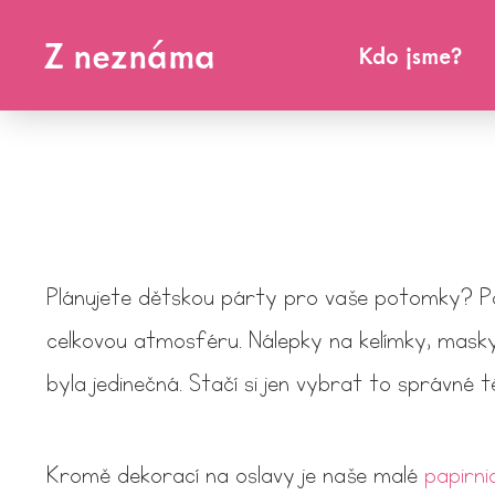
Z neznáma
Kdo jsme?
Plánujete dětskou párty pro vaše potomky? Pa
celkovou atmosféru. Nálepky na kelímky, masky
byla jedinečná. Stačí si jen vybrat to správné 
Kromě dekorací na oslavy je naše malé
papirni