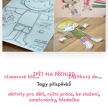
ZPĚT NA PŘEHLED
«
Laserové bludiště
Zážitkový deníček
Tagy příspěvků
aktivity pro děti
,
ruční práce
,
ke stažení
,
omalovánky
,
hledačka