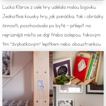
Lucka Klárce z celé hry udělala malou bojovku.
Jednotlivé kousky hry, jak panáčka, tak i obrázky
činností, poschovávala po bytě - přilepit na
nejrůznější místa se dají třeba izolepou, takovým
tím “žvýkačkovým” lepítkem nebo oboustrankou.