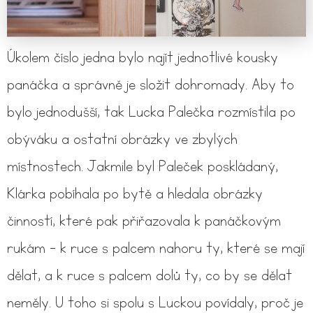
Úkolem číslo jedna bylo najít jednotlivé kousky
panáčka a správně je složit dohromady. Aby to
bylo jednodušší, tak Lucka Palečka rozmístila po
obýváku a ostatní obrázky ve zbylých
místnostech. Jakmile byl Paleček poskládaný,
Klárka pobíhala po bytě a hledala obrázky
činností, které pak přiřazovala k panáčkovým
rukám - k ruce s palcem nahoru ty, které se mají
dělat, a k ruce s palcem dolů ty, co by se dělat
neměly. U toho si spolu s Luckou povídaly, proč je