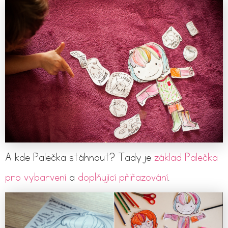
A kde Palečka stáhnout? Tady je
základ Palečka
pro vybarvení
a
doplňující přiřazování
.