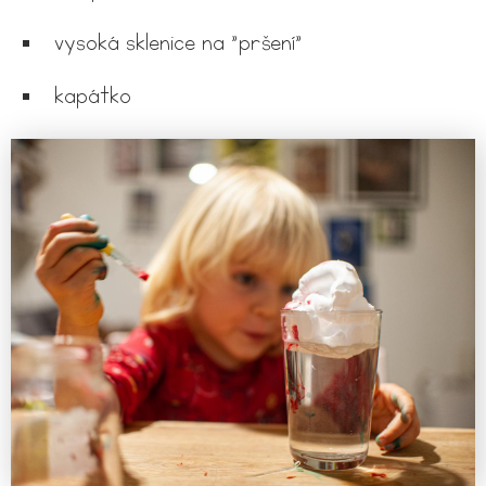
vysoká sklenice na "pršení"
kapátko