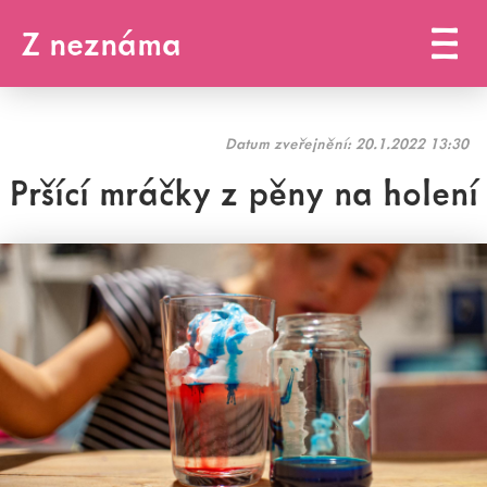
Z neznáma
Datum zveřejnění:
20.1.2022 13:30
Pršící mráčky z pěny na holení