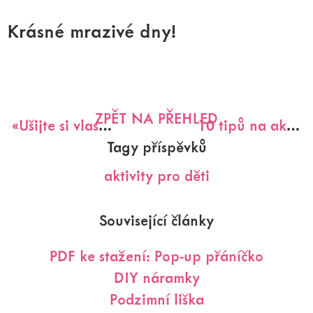
Krásné mrazivé dny!
ZPĚT NA PŘEHLED
«
Ušijte si vlastní panenku
10 tipů na aktivity doma
Tagy příspěvků
aktivity pro děti
Související články
PDF ke stažení: Pop-up přáníčko
DIY náramky
Podzimní liška