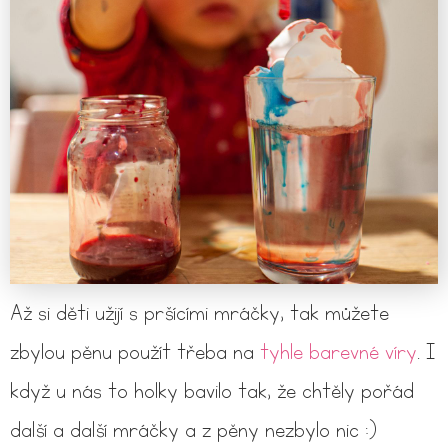
Až si děti užijí s pršícími mráčky, tak můžete
zbylou pěnu použít třeba na
tyhle barevné víry
. I
když u nás to holky bavilo tak, že chtěly pořád
další a další mráčky a z pěny nezbylo nic :)