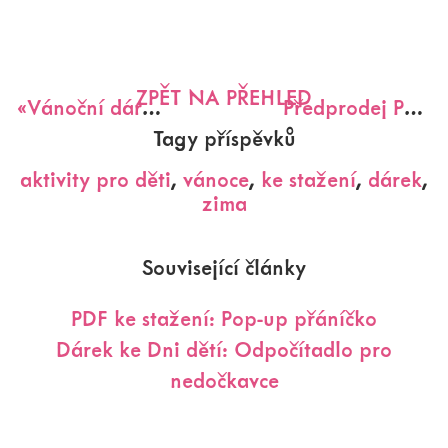
ZPĚT NA PŘEHLED
«
Vánoční dárek ke stažení + novinka z naší dílny
Předprodej Pracovních listů MIMINKO!
Tagy příspěvků
aktivity pro děti
,
vánoce
,
ke stažení
,
dárek
,
zima
Související články
PDF ke stažení: Pop-up přáníčko
Dárek ke Dni dětí: Odpočítadlo pro
nedočkavce