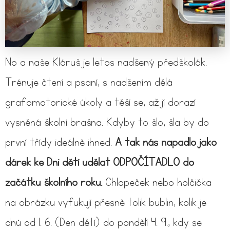
No a naše Kláruš je letos nadšený předškolák.
Trénuje čtení a psaní, s nadšením dělá
grafomotorické úkoly a těší se, až jí dorazí
vysněná školní brašna. Kdyby to šlo, šla by do
první třídy ideálně ihned.
A tak nás napadlo jako
dárek ke Dni dětí udělat ODPOČÍTADLO do
začátku školního roku.
Chlapeček nebo holčička
na obrázku vyfukují přesně tolik bublin, kolik je
dnů od 1. 6. (Den dětí) do pondělí 4. 9., kdy se