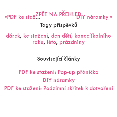
ZPĚT NA PŘEHLED
«
PDF ke stažení: Pop-up přáníčko
DIY náramky
»
Tagy příspěvků
dárek
,
ke stažení
,
den dětí
,
konec školního
roku
,
léto
,
prázdniny
Související články
PDF ke stažení: Pop-up přáníčko
DIY náramky
PDF ke stažení: Podzimní skřítek k dotvoření