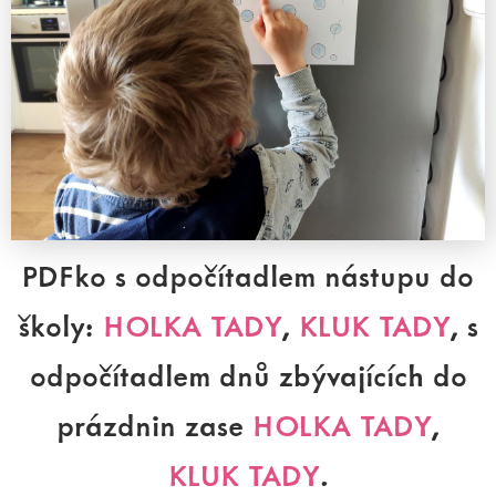
PDFko s odpočítadlem nástupu do
školy:
HOLKA TADY
,
KLUK TADY
, s
odpočítadlem dnů zbývajících do
prázdnin zase
HOLKA TADY
,
KLUK TADY
.