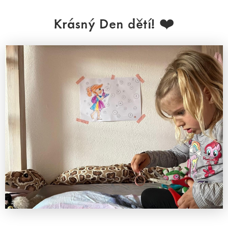
Krásný Den dětí! ❤️