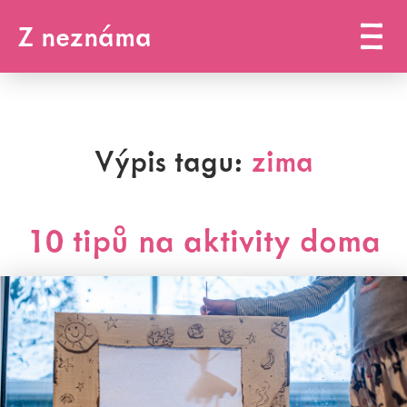
Z neznáma
Výpis tagu:
zima
10 tipů na aktivity doma