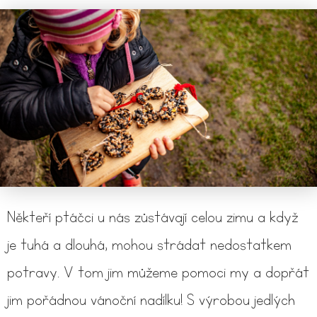
Někteří ptáčci u nás zůstávají celou zimu a když
je tuhá a dlouhá, mohou strádat nedostatkem
potravy. V tom jim můžeme pomoci my a dopřát
jim pořádnou vánoční nadílku! S výrobou jedlých