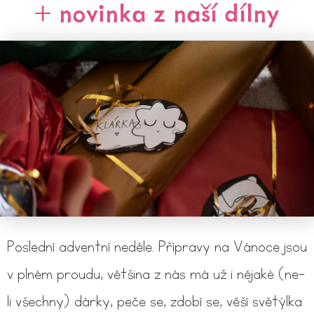
+ novinka z naší dílny
Poslední adventní neděle. Přípravy na Vánoce jsou
v plném proudu, většina z nás má už i nějaké (ne-
li všechny) dárky, peče se, zdobí se, věší světýlka