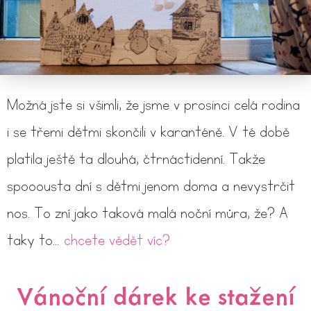
Možná jste si všimli, že jsme v prosinci celá rodina
i se třemi dětmi skončili v karanténě. V té době
platila ještě ta dlouhá, čtrnáctidenní. Takže
spooousta dní s dětmi jenom doma a nevystrčit
nos. To zní jako taková malá noční můra, že? A
taky to…
chcete vědět víc?
Vánoční dárek ke stažení