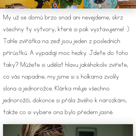
My už se domů brzo snad ani nevejdeme, skrz
všechny ty výtvory, které si pak vystavujeme! :)
Tahle zvířátka na zeď jsou jeden z posledních
přírůstků. A vypadají moc hezky. Jdete do toho
taky? Můžete si udělat hlavu jakéhokoliv zvířete,
co vás napadne, my jsme si s holkama zvolily
slona a jednorožce. Klárka miluje všechno
jednorožčí, dokonce si přála živého k narozkám,
takže co si vybere ona bylo předem jasné.