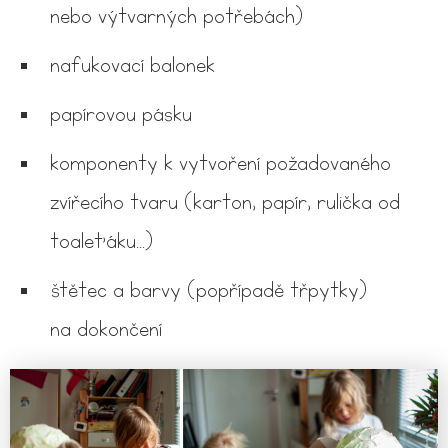
nebo výtvarných potřebách)
nafukovací balonek
papírovou pásku
komponenty k vytvoření požadovaného
zvířecího tvaru (karton, papír, rulička od
toaleťáku...)
štětec a barvy (popřípadě třpytky)
na dokončení