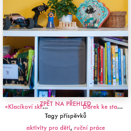
ZPĚT NA PŘEHLED
«
Klacíkoví skřítci
Dárek ke stažení - vystřel si raketu do vesmíru + vesmírný závěsný modul
Tagy příspěvků
aktivity pro děti
,
ruční práce