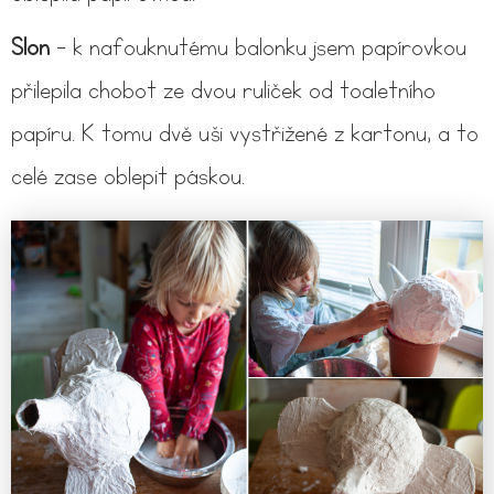
Slon
- k nafouknutému balonku jsem papírovkou
přilepila chobot ze dvou ruliček od toaletního
papíru. K tomu dvě uši vystřižené z kartonu, a to
celé zase oblepit páskou.