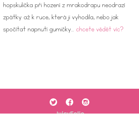
hopskulička při hození z mrakodrapu neodrazí
zpátky až k ruce, která ji vyhodila, nebo jak
spočítat napnutí gumičky…
chcete vědět víc?
Obchodní podmínky
Ochrana osobních údajů
Cookies