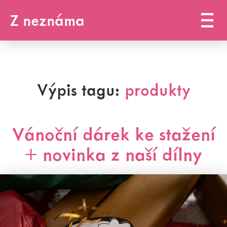
Z neznáma
Výpis tagu:
produkty
Vánoční dárek ke stažení
+ novinka z naší dílny