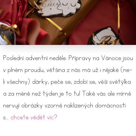
Poslední adventní neděle. Přípravy na Vánoce jsou
v plném proudu, většina z nás má už i nějaké (ne-
li všechny) dárky, peče se, zdobí se, věší světýlka
a za méně než týden je to tu! Také vás ale mírně
nervují obrázky vzorně naklizených domácností
s…
chcete vědět víc?