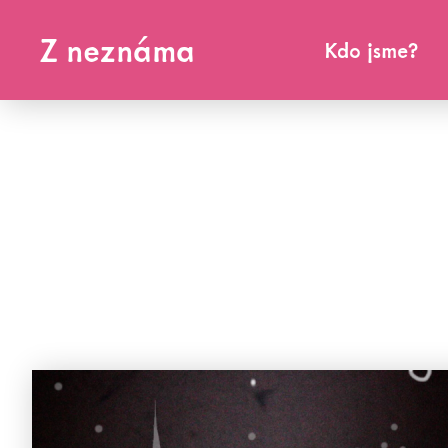
Z neznáma
Kdo jsme?