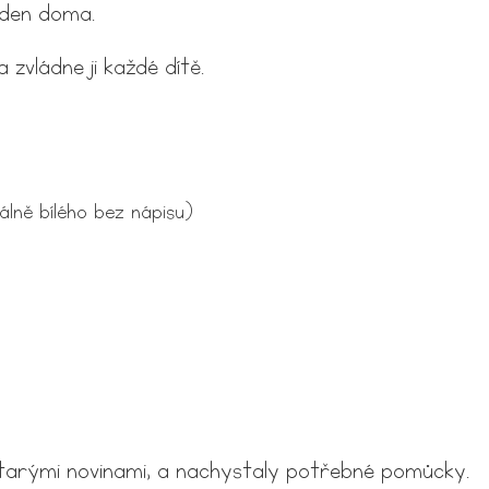
jeden doma.
zvládne ji každé dítě.
eálně bílého bez nápisu)
y starými novinami, a nachystaly potřebné pomůcky.