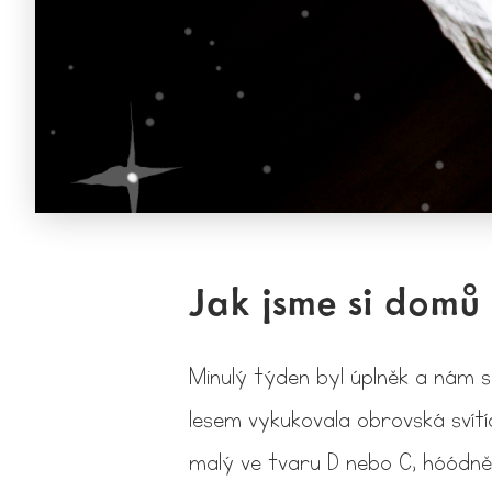
Jak jsme si domů 
Minulý týden byl úplněk a nám 
lesem vykukovala obrovská svítíc
malý ve tvaru D nebo C, hóódně