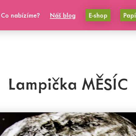
Co nabízíme?
Náš blog
E-shop
Papí
Lampička MĚSÍC