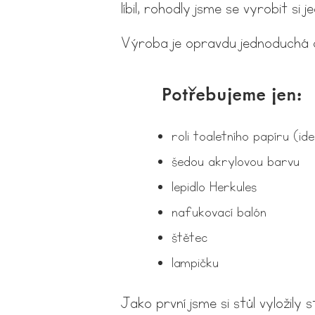
líbil, rohodly jsme se vyrobit si 
Výroba je opravdu jednoduchá a 
Potřebujeme jen:
roli toaletního papíru (id
šedou akrylovou barvu
lepidlo Herkules
nafukovací balón
štětec
lampičku
Jako první jsme si stůl vyložil