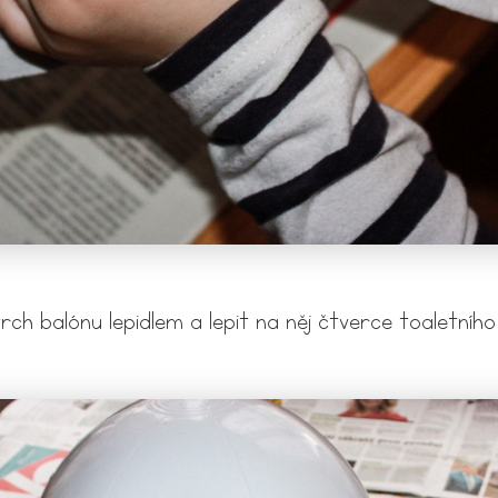
ch balónu lepidlem a lepit na něj čtverce toaletního