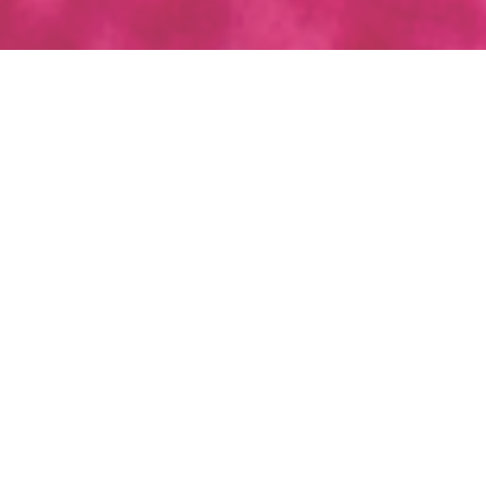
Frajerské tetovačky pro každého
Pamatujete si na tetovačky přibalené ke
žvýkačkám? My jsme je jako malí milovali.
Tetovačky jsou prostě zábava! A tak, aby si
tuhle srandu užily i naše děti, vymysleli jsme si
vlastní tetovačky. S pěknými motivy a z
nezávadného materiálu. Stačí je jen
vystřihnout, přiložit, namokřit a frajerské