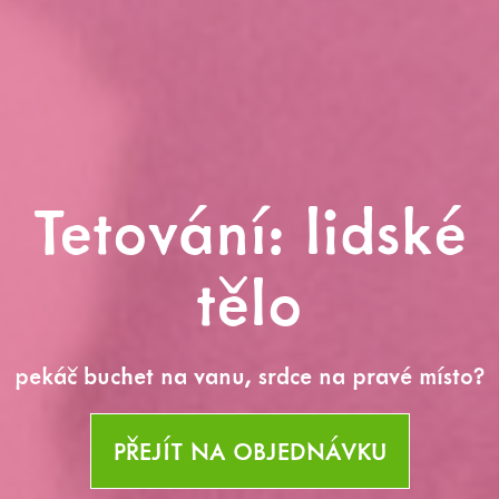
Tetování: lidské
tělo
pekáč buchet na vanu, srdce na pravé místo?
PŘEJÍT NA OBJEDNÁVKU